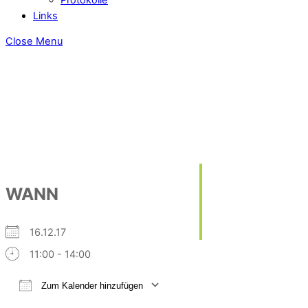
Links
Close Menu
WANN
16.12.17
11:00 - 14:00
Zum Kalender hinzufügen
ICS herunterladen
Google Kalender
iCalendar
Office 365
Outlook Live